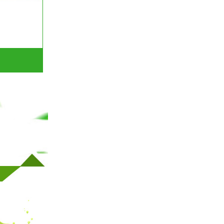
湖南省專精特新中.